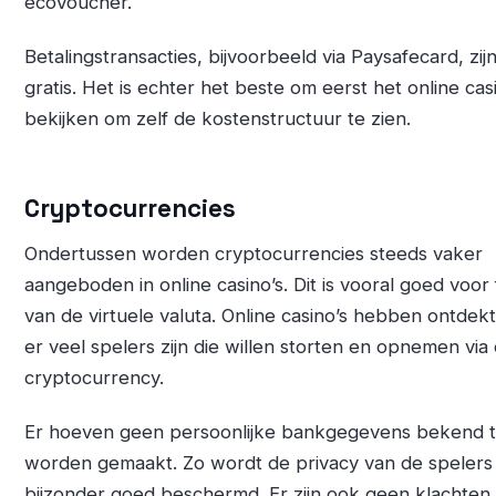
ecoVoucher.
Betalingstransacties, bijvoorbeeld via Paysafecard, zij
gratis. Het is echter het beste om eerst het online cas
bekijken om zelf de kostenstructuur te zien.
Cryptocurrencies
Ondertussen worden cryptocurrencies steeds vaker
aangeboden in online casino’s. Dit is vooral goed voor
van de virtuele valuta. Online casino’s hebben ontdekt
er veel spelers zijn die willen storten en opnemen via
cryptocurrency.
Er hoeven geen persoonlijke bankgegevens bekend 
worden gemaakt. Zo wordt de privacy van de spelers
bijzonder goed beschermd. Er zijn ook geen klachten