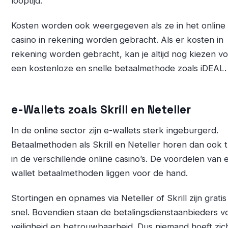
looptijd.
Kosten worden ook weergegeven als ze in het online
casino in rekening worden gebracht. Als er kosten in
rekening worden gebracht, kan je altijd nog kiezen v
een kostenloze en snelle betaalmethode zoals iDEAL.
e-Wallets zoals Skrill en Neteller
In de online sector zijn e-wallets sterk ingeburgerd.
Betaalmethoden als Skrill en Neteller horen dan ook t
in de verschillende online casino’s. De voordelen van 
wallet betaalmethoden liggen voor de hand.
Stortingen en opnames via Neteller of Skrill zijn gratis
snel. Bovendien staan de betalingsdienstaanbieders v
veiligheid en betrouwbaarheid. Dus niemand hoeft zic