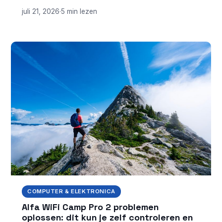
juli 21, 2026
·
5 min lezen
COMPUTER & ELEKTRONICA
Alfa WiFi Camp Pro 2 problemen
oplossen: dit kun je zelf controleren en