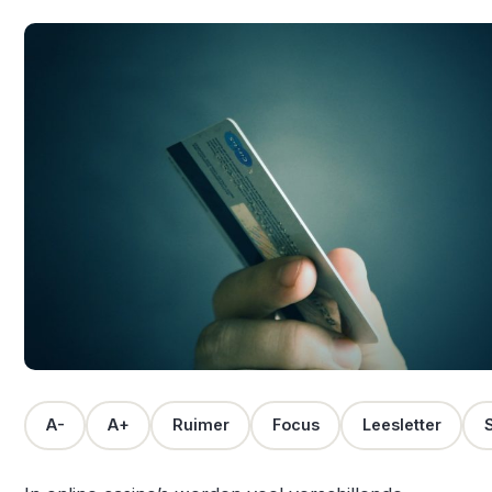
A-
A+
Ruimer
Focus
Leesletter
S