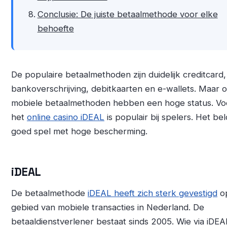
Conclusie: De juiste betaalmethode voor elke
behoefte
De populaire betaalmethoden zijn duidelijk creditcard,
bankoverschrijving, debitkaarten en e-wallets. Maar 
mobiele betaalmethoden hebben een hoge status. Vo
het
online casino iDEAL
is populair bij spelers. Het bel
goed spel met hoge bescherming.
iDEAL
De betaalmethode
iDEAL heeft zich sterk gevestigd
op
gebied van mobiele transacties in Nederland. De
betaaldienstverlener bestaat sinds 2005. Wie via iDEA