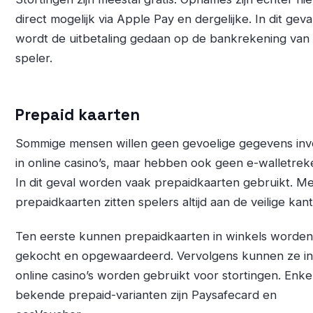
direct mogelijk via Apple Pay en dergelijke. In dit geva
wordt de uitbetaling gedaan op de bankrekening van
speler.
Prepaid kaarten
Sommige mensen willen geen gevoelige gegevens in
in online casino’s, maar hebben ook geen e-walletrek
In dit geval worden vaak prepaidkaarten gebruikt. Me
prepaidkaarten zitten spelers altijd aan de veilige kant
Ten eerste kunnen prepaidkaarten in winkels worden
gekocht en opgewaardeerd. Vervolgens kunnen ze in
online casino’s worden gebruikt voor stortingen. Enke
bekende prepaid-varianten zijn Paysafecard en