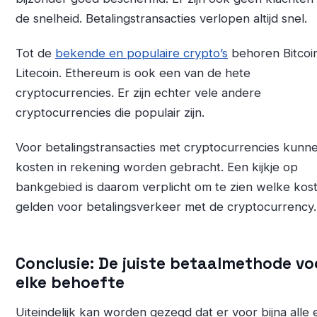
de snelheid. Betalingstransacties verlopen altijd snel.
Tot de
bekende en populaire crypto’s
behoren Bitcoi
Litecoin. Ethereum is ook een van de hete
cryptocurrencies. Er zijn echter vele andere
cryptocurrencies die populair zijn.
Voor betalingstransacties met cryptocurrencies kunn
kosten in rekening worden gebracht. Een kijkje op
bankgebied is daarom verplicht om te zien welke kos
gelden voor betalingsverkeer met de cryptocurrency.
Conclusie: De juiste betaalmethode vo
elke behoefte
Uiteindelijk kan worden gezegd dat er voor bijna alle 