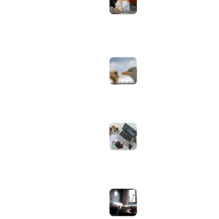
helderheid,
Tools & Apps
reflectie en kleur
Tech & Tips
goed instellen
augustus 2, 2026
Neppe AirPods
herkennen: zo
controleer je via
Apple zelf of je
oordopjes echt zijn
augustus 1, 2026
Iiyama ProLite
versus Red Eagle:
welke reeks past
bij welk gebruik en
wat zijn de echte
verschillen?
juli 30, 2026
Samsung speaker
gebruiken op
hotel-wifi: waarom
het vaak mislukt en
hoe je het oplost