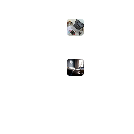
augustus 1, 2026
Iiyama ProLite
versus Red Eagle:
welke reeks past
bij welk gebruik en
wat zijn de echte
verschillen?
juli 30, 2026
Samsung speaker
gebruiken op
hotel-wifi: waarom
het vaak mislukt en
hoe je het oplost
juli 27, 2026
OVER WEBHELPJE.NL
Vind hier alle tips en nieuws voor je website.