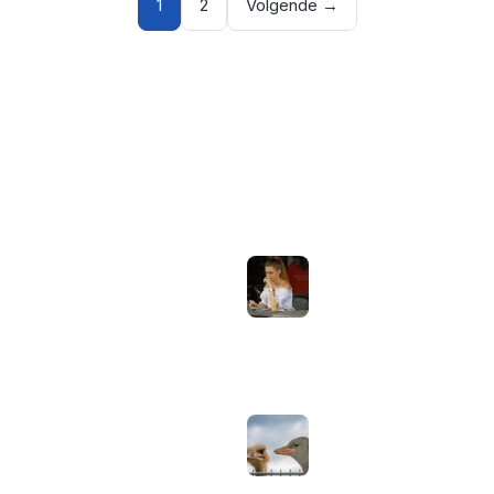
1
2
Volgende →
ONDERWERPEN
NIEUWSTE ARTIKELEN
Laptopscherm
Artikelen
aanpassen voor
gebruik buiten in
Computer & Elektronica
de zomer:
helderheid,
Tools & Apps
reflectie en kleur
Tech & Tips
goed instellen
augustus 2, 2026
Neppe AirPods
herkennen: zo
controleer je via
Apple zelf of je
oordopjes echt zijn