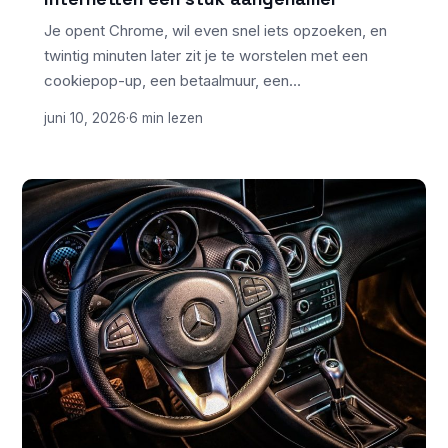
Je opent Chrome, wil even snel iets opzoeken, en
twintig minuten later zit je te worstelen met een
cookiepop-up, een betaalmuur, een…
juni 10, 2026
·
6 min lezen