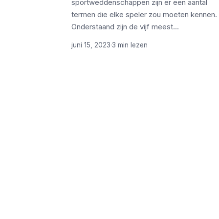
sportweddenschappen zijn er een aantal
termen die elke speler zou moeten kennen.
Onderstaand zijn de vijf meest…
juni 15, 2023
·
3 min lezen
ONDERWERPEN
Artikelen
Computer & Elektronica
Tools &
Tech & Tips