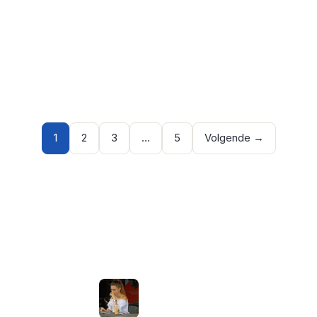
1
2
3
…
5
Volgende →
NIEUWSTE ARTIKELEN
Laptopscherm aanpassen voor
 Apps
gebruik buiten in de zomer:
helderheid, reflectie en kleur
goed instellen