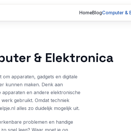
Home
Blog
Computer & E
uter & Elektronica
t om apparaten, gadgets en digitale
ijker kunnen maken. Denk aan
e apparaten en andere elektronische
t werk gebruikt. Omdat techniek
e.nl alles zo duidelijk mogelijk uit.
, herkenbare problemen en handige
j zo snel leeg? Waar moet je op