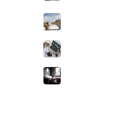
augustus 2, 2026
Neppe AirPods herkennen: zo
controleer je via Apple zelf of je
oordopjes echt zijn
augustus 1, 2026
Iiyama ProLite versus Red Eagle:
welke reeks past bij welk gebruik
en wat zijn de echte verschillen?
juli 30, 2026
Samsung speaker gebruiken op
hotel-wifi: waarom het vaak
mislukt en hoe je het oplost
juli 27, 2026
ap
n.