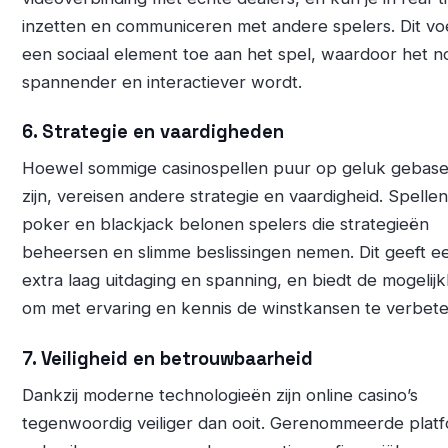
inzetten en communiceren met andere spelers. Dit vo
een sociaal element toe aan het spel, waardoor het n
spannender en interactiever wordt.
6.
Strategie en vaardigheden
Hoewel sommige casinospellen puur op geluk gebas
zijn, vereisen andere strategie en vaardigheid. Spellen
poker en blackjack belonen spelers die strategieën
beheersen en slimme beslissingen nemen. Dit geeft e
extra laag uitdaging en spanning, en biedt de mogelijk
om met ervaring en kennis de winstkansen te verbete
7.
Veiligheid en betrouwbaarheid
Dankzij moderne technologieën zijn online casino’s
tegenwoordig veiliger dan ooit. Gerenommeerde plat