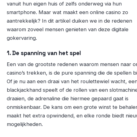
vanuit hun eigen huis of zelfs onderweg via hun
smartphone. Maar wat maakt een online casino zo
aantrekkelijk? In dit artikel duiken we in de redenen
waarom zoveel mensen genieten van deze digitale
gokervaring.
1.
De spanning van het spel
Een van de grootste redenen waarom mensen naar on
casino’s trekken, is de pure spanning die de spellen b
Of je nu aan een draai van het roulettewiel wacht, ee
blackjackhand speelt of de rollen van een slotmachine
draaien, de adrenaline die hiermee gepaard gaat is
onmiskenbaar. De kans om een grote winst te behale
maakt het extra opwindend, en elke ronde biedt nie
mogelijkheden.