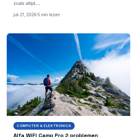
zoals altijd.…
juli 21, 2026
·
5 min lezen
COMPUTER & ELEKTRONICA
Alfa WiFi Camp Pro 2 problemen