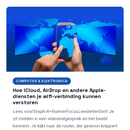
COMPUTER & ELEKTRONICA
Hoe iCloud, AirDrop en andere Apple-
diensten je wifi-verbinding kunnen
verstoren
Lees voorStopA-A+RuimerFocusLeesletterSerif Je
zit midden in een videobelgesprek en het beeld
bevriest. Je kijkt naar de router, die gewoon knippert