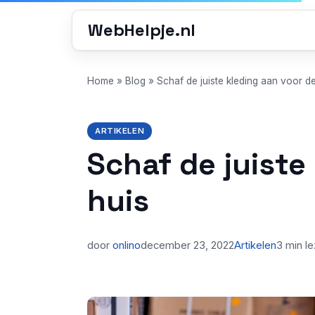
WebHelpje.nl
Home
»
Blog
»
Schaf de juiste kleding aan voor de 
ARTIKELEN
Schaf de juiste 
huis
door
onlino
december 23, 2022
Artikelen
3 min l