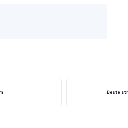
ym
Beste st