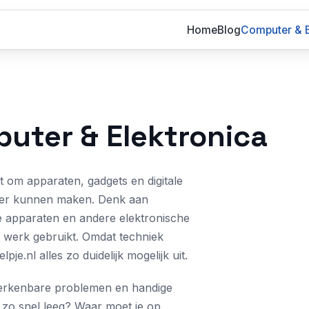
Home
Blog
Computer & E
uter & Elektronica
t om apparaten, gadgets en digitale
ijker kunnen maken. Denk aan
e apparaten en andere elektronische
t werk gebruikt. Omdat techniek
e.nl alles zo duidelijk mogelijk uit.
, herkenbare problemen en handige
j zo snel leeg? Waar moet je op