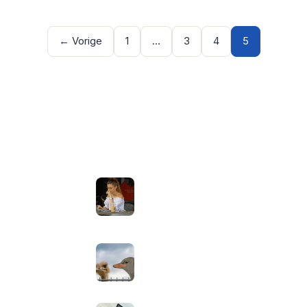
← Vorige
1
…
3
4
5
NIEUWSTE ARTIKELEN
Laptopscherm aanpassen voor
 Apps
gebruik buiten in de zomer:
helderheid, reflectie en kleur
goed instellen
augustus 2, 2026
Neppe AirPods herkennen: zo
controleer je via Apple zelf of je
oordopjes echt zijn
augustus 1, 2026
Iiyama ProLite versus Red Eagle: