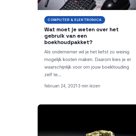
COMPUTER & ELEKTRONICA
Wat moet je weten over het
gebruik van een
boekhoudpakket?
Als ondernemer wil je het liefst zo weinig
mogelijk kosten maken. Daarom kies je er
waarschijnlijk voor om jouw boekhouding
zelf te…
februari 24, 2021
·
3 min lezen