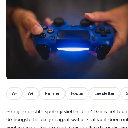
A-
A+
Ruimer
Focus
Leesletter
S
Ben jij een echte spelletjesliefhebber? Dan is het toc
de hoogste tijd dat je nagaat wat je zoal kunt doen onl
Veel mensen gaan op zoek naar spellen die gratis zijn