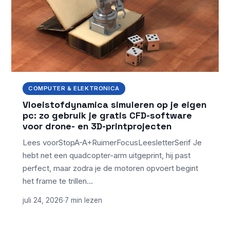
COMPUTER & ELEKTRONICA
Vloeistofdynamica simuleren op je eigen
pc: zo gebruik je gratis CFD-software
voor drone- en 3D-printprojecten
Lees voorStopA-A+RuimerFocusLeesletterSerif Je
hebt net een quadcopter-arm uitgeprint, hij past
perfect, maar zodra je de motoren opvoert begint
het frame te trillen…
juli 24, 2026
·
7 min lezen