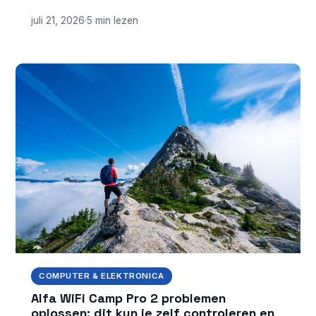
juli 21, 2026
·
5 min lezen
COMPUTER & ELEKTRONICA
Alfa WiFi Camp Pro 2 problemen
oplossen: dit kun je zelf controleren en