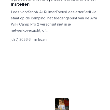
instellen
Lees voorStopA-A+RuimerFocusLeesletterSerif Je
staat op de camping, het toegangspunt van de Alfa
WiFi Camp Pro 2 verschijnt niet in je
netwerkoverzicht, of…
juli 7, 2026
·
6 min lezen
ONDERWERPEN
NIEUWSTE ARTIKELEN
Laptopscherm
Artikelen
aanpassen voor
gebruik buiten in
Computer & Elektronica
de zomer:
helderheid,
Tools & Apps