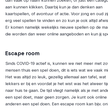
dan vaak op naam kunnen zoeken, of juist een catego
aan kunnen klikken. Daarbij kun je dan denken aan
kaartspellen, of avontuur of actie. Voor jong en oud zi
erg veel spellen te vinden en zo kun je ook altijd afwi
Er komen namelijk wekelijks nieuwe spellen op de ma
die worden dan weer online aangeboden en kun jij sp
Escape room
Sinds COVID-19 actief is, kunnen we niet meer met zo
mensen thuis een spel doen, dit is iets wat we vaak m
Het was altijd zo leuk, gezellig allemaal aan tafel, wat
lekkers er bij en voordat je het wist was het alweer ti
naar huis te gaan. De tijd vliegt namelijk als je met an
een spel doet, maar geen zorgen. Je kunt ook online
anderen een spel doen. Een escape room kan bijv. on