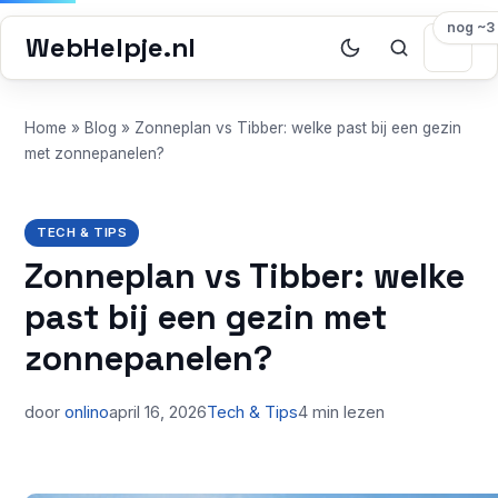
nog ~3
WebHelpje.nl
Home
»
Blog
»
Zonneplan vs Tibber: welke past bij een gezin
met zonnepanelen?
TECH & TIPS
Zonneplan vs Tibber: welke
past bij een gezin met
zonnepanelen?
door
onlino
april 16, 2026
Tech & Tips
4 min lezen