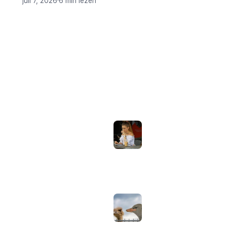
juli 7, 2026
·
6 min lezen
ONDERWERPEN
NIEUWSTE ARTIKELEN
Laptopscherm
Artikelen
aanpassen voor
gebruik buiten in
Computer & Elektronica
de zomer:
helderheid,
Tools & Apps
reflectie en kleur
Tech & Tips
goed instellen
augustus 2, 2026
Neppe AirPods
herkennen: zo
controleer je via
Apple zelf of je
oordopjes echt zijn