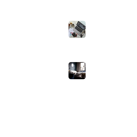
augustus 1, 2026
Iiyama ProLite
versus Red Eagle:
welke reeks past
bij welk gebruik en
wat zijn de echte
verschillen?
juli 30, 2026
Samsung speaker
gebruiken op
hotel-wifi: waarom
het vaak mislukt en
hoe je het oplost
juli 27, 2026
OVER WEBHELPJE.NL
Vind hier alle tips en nieuws voor je website.