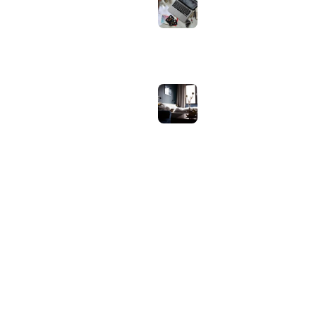
bij welk gebruik en
wat zijn de echte
verschillen?
juli 30, 2026
Samsung speaker
gebruiken op
hotel-wifi: waarom
het vaak mislukt en
hoe je het oplost
juli 27, 2026
OVER WEBHELPJE.NL
Vind hier alle tips en nieuws voor je website.
Home
Blog
Privacybeleid
Contact
Over Ons
Sitemap
© 2026 WebHelpje.nl. Alle rechten voorbehouden.