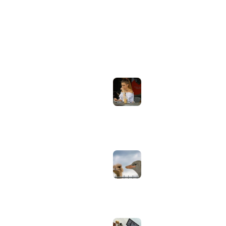
ONDERWERPEN
NIEUWSTE ARTIKELEN
Laptopscherm
Artikelen
aanpassen voor
gebruik buiten in
Computer & Elektronica
de zomer:
helderheid,
Tools & Apps
reflectie en kleur
Tech & Tips
goed instellen
augustus 2, 2026
Neppe AirPods
herkennen: zo
controleer je via
Apple zelf of je
oordopjes echt zijn
augustus 1, 2026
Iiyama ProLite
versus Red Eagle:
welke reeks past