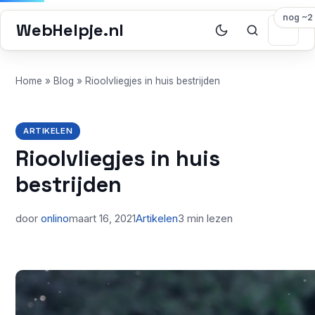
nog ~2
WebHelpje.nl
Home
»
Blog
»
Rioolvliegjes in huis bestrijden
ARTIKELEN
Rioolvliegjes in huis
bestrijden
door
onlino
maart 16, 2021
Artikelen
3 min lezen