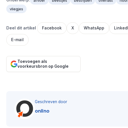
Onderwerp:
afvoer
beestjes
bestrijden
overlast
riool
vliegjes
Deel dit artikel
Facebook
X
WhatsApp
Linked
E-mail
Toevoegen als
voorkeursbron op Google
Geschreven door
onlino