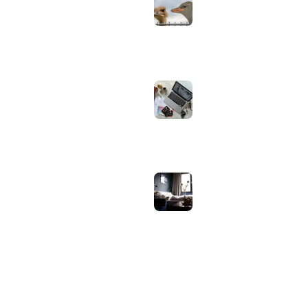
Apple zelf of je
oordopjes echt zijn
augustus 1, 2026
Iiyama ProLite
versus Red Eagle:
welke reeks past
bij welk gebruik en
wat zijn de echte
verschillen?
juli 30, 2026
Samsung speaker
gebruiken op
hotel-wifi: waarom
het vaak mislukt en
hoe je het oplost
juli 27, 2026
OVER WEBHELPJE.NL
Vind hier alle tips en nieuws voor je website.