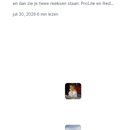
en dan zie je twee reeksen staan: ProLite en Red…
juli 30, 2026
·
6 min lezen
ONDERWERPEN
NIEUWSTE ARTIKELEN
Laptopscherm
Artikelen
aanpassen voor
gebruik buiten in
Computer & Elektronica
de zomer:
helderheid,
Tools & Apps
reflectie en kleur
Tech & Tips
goed instellen
augustus 2, 2026
Neppe AirPods
herkennen: zo
controleer je via