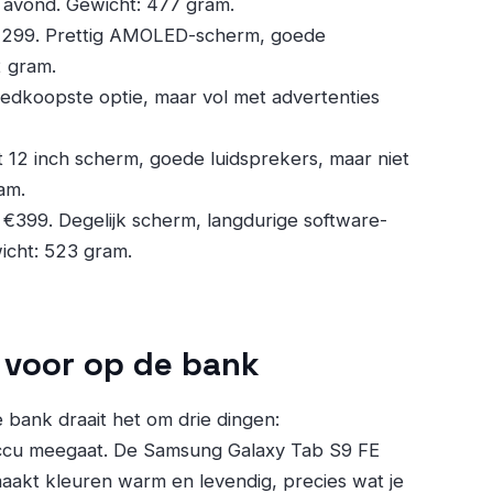
e avond. Gewicht: 477 gram.
 €299. Prettig AMOLED-scherm, goede
2 gram.
oedkoopste optie, maar vol met advertenties
t 12 inch scherm, goede luidsprekers, maar niet
am.
 €399. Degelijk scherm, langdurige software-
icht: 523 gram.
 voor op de bank
 bank draait het om drie dingen:
 accu meegaat. De Samsung Galaxy Tab S9 FE
akt kleuren warm en levendig, precies wat je