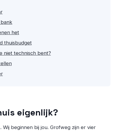
ar
 bank
ienen het
d thuisbudget
je niet technisch bent?
tellen
er
huis eigenlijk?
s. Wij beginnen bij jou. Grofweg zijn er vier