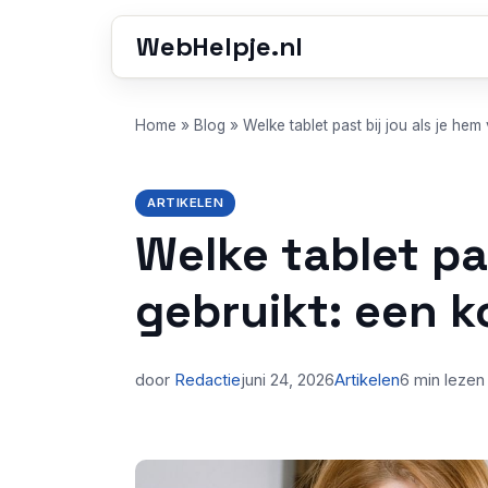
WebHelpje.nl
Home
»
Blog
»
Welke tablet past bij jou als je he
ARTIKELEN
Welke tablet pas
gebruikt: een 
door
Redactie
juni 24, 2026
Artikelen
6 min lezen