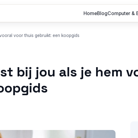
Home
Blog
Computer & E
m vooral voor thuis gebruikt: een koopgids
t bij jou als je hem v
koopgids