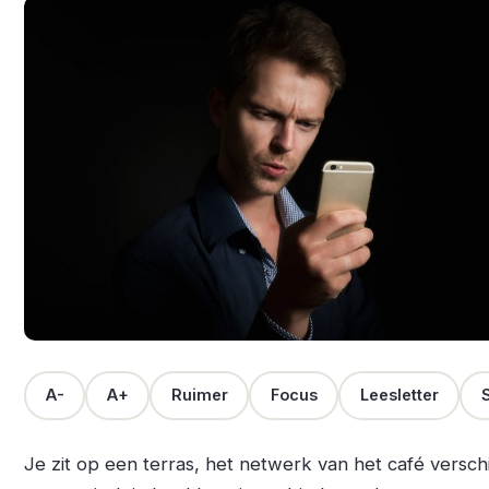
A-
A+
Ruimer
Focus
Leesletter
S
Je zit op een terras, het netwerk van het café verschi