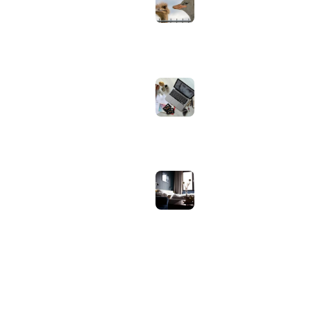
Apple zelf of je
oordopjes echt zijn
augustus 1, 2026
Iiyama ProLite
versus Red Eagle:
welke reeks past
bij welk gebruik en
wat zijn de echte
verschillen?
juli 30, 2026
Samsung speaker
gebruiken op
hotel-wifi: waarom
het vaak mislukt en
hoe je het oplost
juli 27, 2026
OVER WEBHELPJE.NL
Vind hier alle tips en nieuws voor je website.