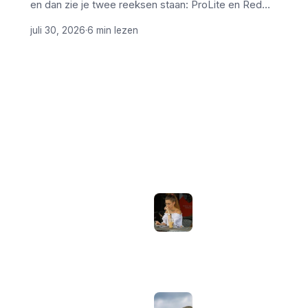
en dan zie je twee reeksen staan: ProLite en Red…
juli 30, 2026
·
6 min lezen
ONDERWERPEN
NIEUWSTE ARTIKELEN
Laptopscherm
Artikelen
aanpassen voor
gebruik buiten in
Computer & Elektronica
de zomer:
helderheid,
Tools & Apps
reflectie en kleur
Tech & Tips
goed instellen
augustus 2, 2026
Neppe AirPods
herkennen: zo
controleer je via