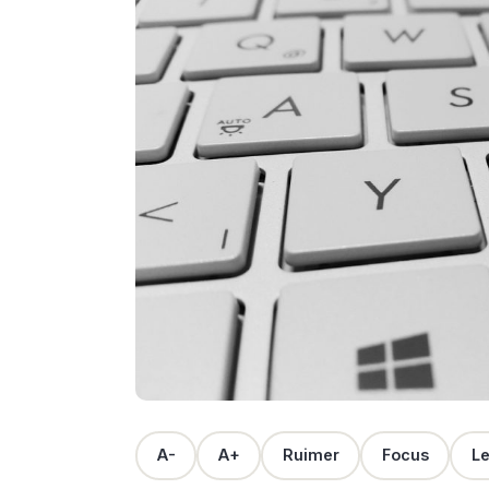
A-
A+
Ruimer
Focus
Le