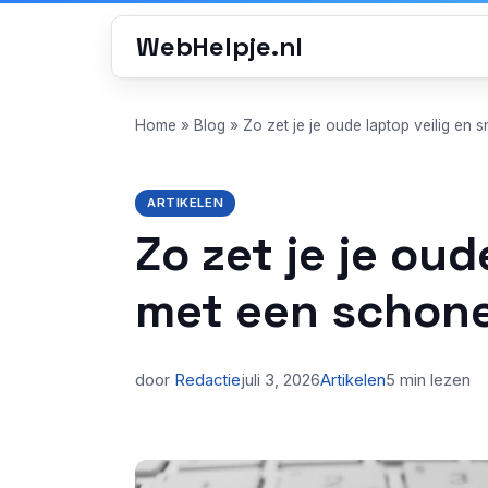
WebHelpje.nl
Home
»
Blog
»
Zo zet je je oude laptop veilig en 
ARTIKELEN
Zo zet je je ou
met een schone 
door
Redactie
juli 3, 2026
Artikelen
5 min lezen