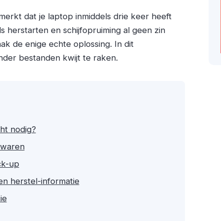
 merkt dat je laptop inmiddels drie keer heeft
s herstarten en schijfopruiming al geen zin
ak de enige echte oplossing. In dit
nder bestanden kwijt te raken.
cht nodig?
bewaren
ck-up
en herstel-informatie
ie