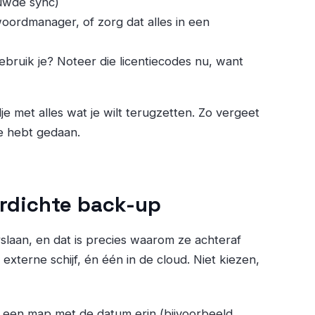
uwde sync)
ordmanager, of zorg dat alles in een
bruik je? Noteer die licentiecodes nu, want
e met alles wat je wilt terugzetten. Zo vergeet
je hebt gedaan.
rdichte back-up
slaan, en dat is precies waarom ze achteraf
xterne schijf, én één in de cloud. Niet kiezen,
ar een map met de datum erin (bijvoorbeeld