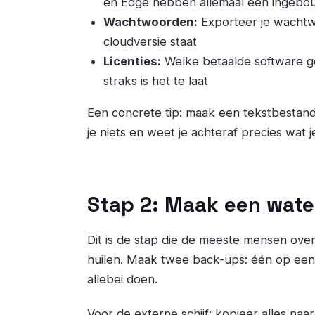
en Edge hebben allemaal een ingebo
Wachtwoorden:
Exporteer je wachtwo
cloudversie staat
Licenties:
Welke betaalde software ge
straks is het te laat
Een concrete tip: maak een tekstbestandj
je niets en weet je achteraf precies wat 
Stap 2: Maak een wate
Dit is de stap die de meeste mensen over
huilen. Maak twee back-ups: één op een e
allebei doen.
Voor de externe schijf: kopieer alles na