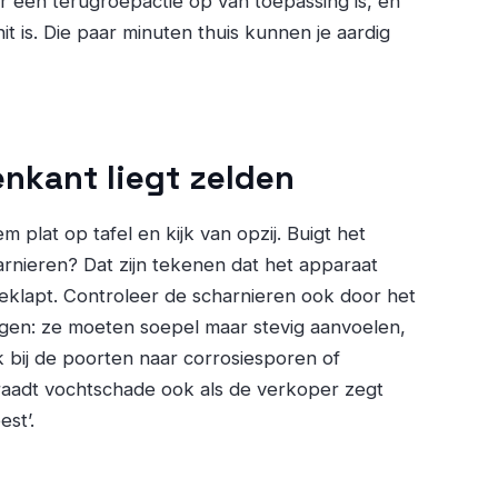
er een terugroepactie op van toepassing is, en
it is. Die paar minuten thuis kunnen je aardig
enkant liegt zelden
 plat op tafel en kijk van opzij. Buigt het
charnieren? Dat zijn tekenen dat het apparaat
tgeklapt. Controleer de scharnieren ook door het
en: ze moeten soepel maar stevig aanvoelen,
k bij de poorten naar corrosiesporen of
raadt vochtschade ook als de verkoper zegt
est’.