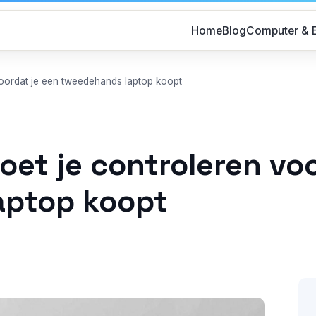
Home
Blog
Computer & E
 voordat je een tweedehands laptop koopt
moet je controleren vo
aptop koopt