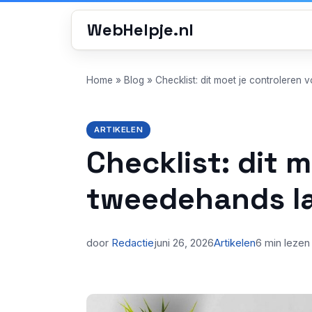
WebHelpje.nl
Home
»
Blog
»
Checklist: dit moet je controleren
ARTIKELEN
Checklist: dit 
tweedehands l
door
Redactie
juni 26, 2026
Artikelen
6 min lezen