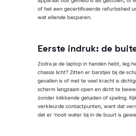
apparaat ooit gemeld is als gestolen, of 
of het een gecertificeerde refurbished un
wat ellende besparen.
Eerste indruk: de buit
Zodra je de laptop in handen hebt, leg hem
chassis licht? Zitten er barstjes bij de s
gevallen is of met te veel kracht is dich
scherm langzaam open en dicht te beweg
zonder klikkende geluiden of speling. Kij
verkleurde contactpunten, want dat ver
dat er ‘nooit water bij in de buurt is gewe