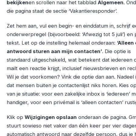
bekijken
en scrollen naar het tabblad
Algemeen
. On
die pagina staat de sectie ‘Vakantieresponder’.
Zet hem aan, vul een begin- en einddatum in, schrijf 
onderwerpregel (bijvoorbeeld: ‘Afwezig tot 5 juli’) en 
tekst. Let op de instelling helemaal onderaan:
‘Alleen
antwoord sturen aan mijn contacten’
. Die optie is
standaard uitgeschakeld, wat betekent dat iedereen d
mailt een reactie krijgt, inclusief nieuwsbrieven en rec
Wil je dat voorkomen? Vink die optie dan aan. Nadeel 
dat mensen buiten je contactenlijst niks horen. Kies op
van je situatie: voor een zakelijke inbox is ‘iedereen’ 
handiger, voor een privémail is ‘alleen contacten’ rusti
Klik op
Wijzigingen opslaan
onderaan de pagina. Gm
stuurt sowieso niet vaker dan één keer per vier dage
automatisch antwoord naar dezelfde persoon, dus je 