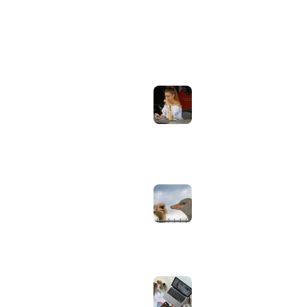
ONDERWERPEN
NIEUWSTE ARTIKELEN
Laptopscherm
Artikelen
aanpassen voor
gebruik buiten in
Computer & Elektronica
de zomer:
helderheid,
Tools & Apps
reflectie en kleur
Tech & Tips
goed instellen
augustus 2, 2026
Neppe AirPods
herkennen: zo
controleer je via
Apple zelf of je
oordopjes echt zijn
augustus 1, 2026
Iiyama ProLite
versus Red Eagle:
welke reeks past
bij welk gebruik en