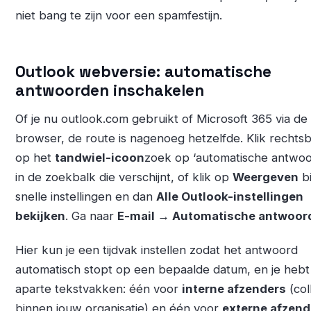
niet bang te zijn voor een spamfestijn.
Outlook webversie: automatische
antwoorden inschakelen
Of je nu outlook.com gebruikt of Microsoft 365 via de
browser, de route is nagenoeg hetzelfde. Klik rechts
op het
tandwiel-icoon
zoek op ‘automatische antwo
in de zoekbalk die verschijnt, of klik op
Weergeven
bi
snelle instellingen en dan
Alle Outlook-instellingen
bekijken
. Ga naar
E-mail → Automatische antwoor
Hier kun je een tijdvak instellen zodat het antwoord
automatisch stopt op een bepaalde datum, en je heb
aparte tekstvakken: één voor
interne afzenders
(col
binnen jouw organisatie) en één voor
externe afzend