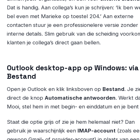
Dat is handig. Aan collega’s kun je schrijven: ‘Ik ben w
bel even met Marieke op toestel 204.’ Aan externe
contacten stuur je een professionelere versie zonder
interne details. Slim gebruik van die scheiding voorko
klanten je collega’s direct gaan bellen.
Outlook desktop-app op Windows: via
Bestand
Open je Outlook en klik linksboven op
Bestand
. Je z
direct de knop
Automatische antwoorden
. Werkt d
Mooi, stel hem in met begin- en einddatum en je bent 
Staat die optie grijs of zie je hem helemaal niet? Dan
gebruik je waarschijnlijk een
IMAP-account
(zoals ee
gewoon Gmail- of provider-account) in plaats van een