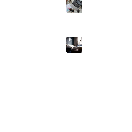
bij welk gebruik en
wat zijn de echte
verschillen?
juli 30, 2026
Samsung speaker
gebruiken op
hotel-wifi: waarom
het vaak mislukt en
hoe je het oplost
juli 27, 2026
OVER WEBHELPJE.NL
Vind hier alle tips en nieuws voor je website.
Home
Blog
Privacybeleid
Contact
Over Ons
Sitemap
© 2026 WebHelpje.nl. Alle rechten voorbehouden.