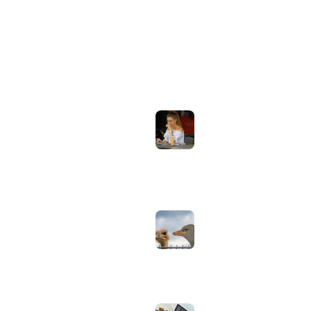
ONDERWERPEN
NIEUWSTE ARTIKELEN
Laptopscherm
Artikelen
aanpassen voor
gebruik buiten in
Computer & Elektronica
de zomer:
helderheid,
Tools & Apps
reflectie en kleur
Tech & Tips
goed instellen
augustus 2, 2026
Neppe AirPods
herkennen: zo
controleer je via
Apple zelf of je
oordopjes echt zijn
augustus 1, 2026
Iiyama ProLite
versus Red Eagle:
welke reeks past