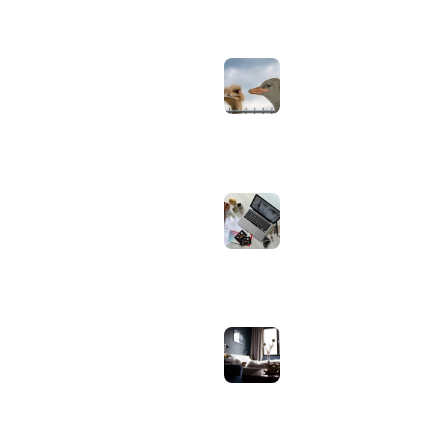
augustus 2, 2026
Neppe AirPods
herkennen: zo
controleer je via
Apple zelf of je
oordopjes echt zijn
augustus 1, 2026
Iiyama ProLite
versus Red Eagle:
welke reeks past
bij welk gebruik en
wat zijn de echte
verschillen?
juli 30, 2026
Samsung speaker
gebruiken op
hotel-wifi: waarom
het vaak mislukt en
hoe je het oplost
juli 27, 2026
OVER WEBHELPJE.NL