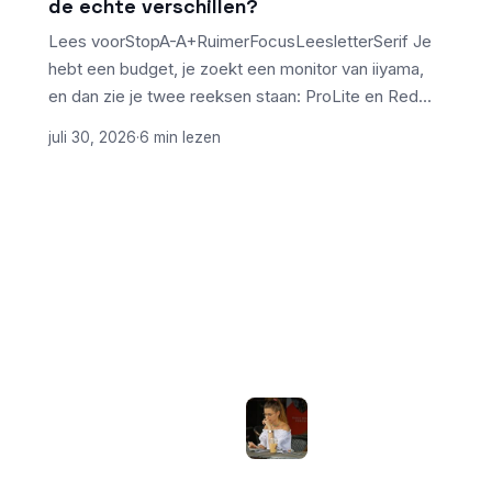
de echte verschillen?
Lees voorStopA-A+RuimerFocusLeesletterSerif Je
hebt een budget, je zoekt een monitor van iiyama,
en dan zie je twee reeksen staan: ProLite en Red…
juli 30, 2026
·
6 min lezen
ONDERWERPEN
NIEUWSTE ARTIKELEN
Laptopscherm
Artikelen
aanpassen voor
gebruik buiten in
Computer & Elektronica
de zomer:
helderheid,
Tools & Apps
reflectie en kleur
Tech & Tips
goed instellen