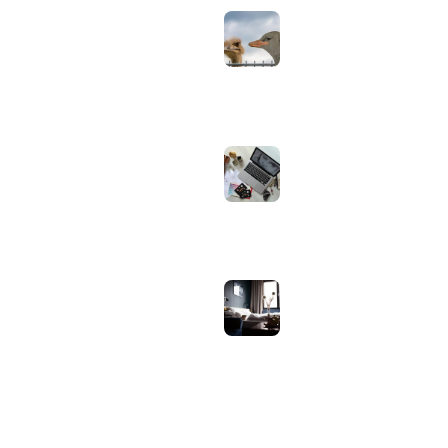
herkennen: zo
controleer je via
Apple zelf of je
oordopjes echt zijn
augustus 1, 2026
Iiyama ProLite
versus Red Eagle:
welke reeks past
bij welk gebruik en
wat zijn de echte
verschillen?
juli 30, 2026
Samsung speaker
gebruiken op
hotel-wifi: waarom
het vaak mislukt en
hoe je het oplost
juli 27, 2026
OVER WEBHELPJE.NL
Vind hier alle tips en nieuws voor je website.