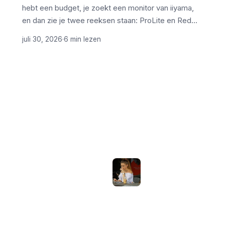
hebt een budget, je zoekt een monitor van iiyama,
en dan zie je twee reeksen staan: ProLite en Red…
juli 30, 2026
·
6 min lezen
ONDERWERPEN
NIEUWSTE ARTIKELEN
Laptopscherm
Artikelen
aanpassen voor
gebruik buiten in
Computer & Elektronica
de zomer:
helderheid,
Tools & Apps
reflectie en kleur
Tech & Tips
goed instellen
augustus 2, 2026
Neppe AirPods