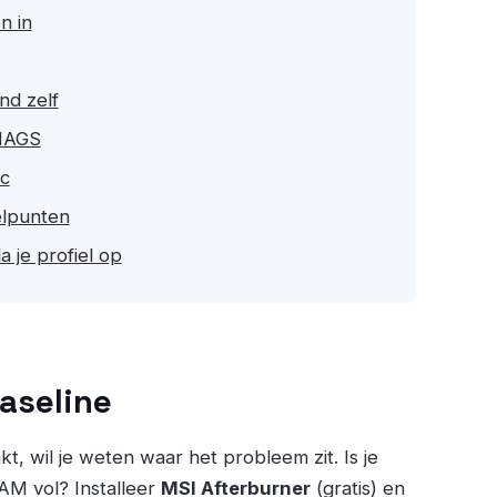
n in
nd zelf
HAGS
nc
elpunten
 je profiel op
baseline
kt, wil je weten waar het probleem zit. Is je
AM vol? Installeer
MSI Afterburner
(gratis) en