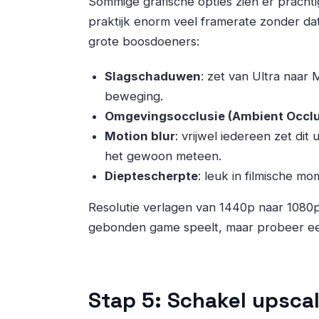
Sommige grafische opties zien er prachti
praktijk enorm veel framerate zonder dat 
grote boosdoeners:
Slagschaduwen
: zet van Ultra naar 
beweging.
Omgevingsocclusie (Ambient Occlu
Motion blur
: vrijwel iedereen zet dit
het gewoon meteen.
Dieptescherpte
: leuk in filmische m
Resolutie verlagen van 1440p naar 1080p
gebonden game speelt, maar probeer ee
Stap 5: Schakel upscal