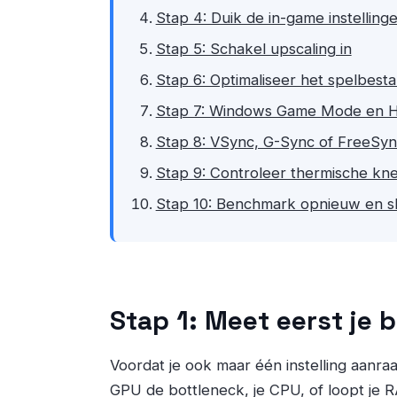
Stap 4: Duik de in-game instellinge
Stap 5: Schakel upscaling in
Stap 6: Optimaliseer het spelbesta
Stap 7: Windows Game Mode en 
Stap 8: VSync, G-Sync of FreeSy
Stap 9: Controleer thermische kn
Stap 10: Benchmark opnieuw en sla
Stap 1: Meet eerst je 
Voordat je ook maar één instelling aanraa
GPU de bottleneck, je CPU, of loopt je R