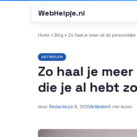
WebHelpje.nl
Home
»
Blog
»
Zo haal je meer uit de persoonlijk
ARTIKELEN
Zo haal je meer
die je al hebt 
door
Redactie
juli 8, 2026
Artikelen
6 min lezen