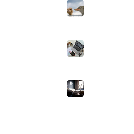
controleer je via
Apple zelf of je
oordopjes echt zijn
augustus 1, 2026
Iiyama ProLite
versus Red Eagle:
welke reeks past
bij welk gebruik en
wat zijn de echte
verschillen?
juli 30, 2026
Samsung speaker
gebruiken op
hotel-wifi: waarom
het vaak mislukt en
hoe je het oplost
juli 27, 2026
OVER WEBHELPJE.NL
Vind hier alle tips en nieuws voor je website.