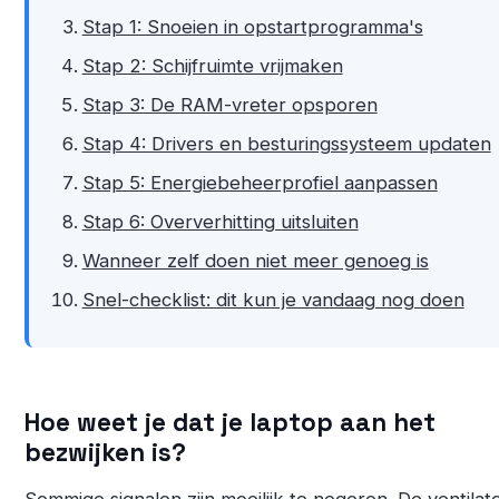
Stap 1: Snoeien in opstartprogramma's
Stap 2: Schijfruimte vrijmaken
Stap 3: De RAM-vreter opsporen
Stap 4: Drivers en besturingssysteem updaten
Stap 5: Energiebeheerprofiel aanpassen
Stap 6: Oververhitting uitsluiten
Wanneer zelf doen niet meer genoeg is
Snel-checklist: dit kun je vandaag nog doen
Hoe weet je dat je laptop aan het
bezwijken is?
Sommige signalen zijn moeilijk te negeren. De ventilato