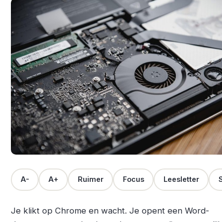
A-
A+
Ruimer
Focus
Leesletter
S
Je klikt op Chrome en wacht. Je opent een Word-