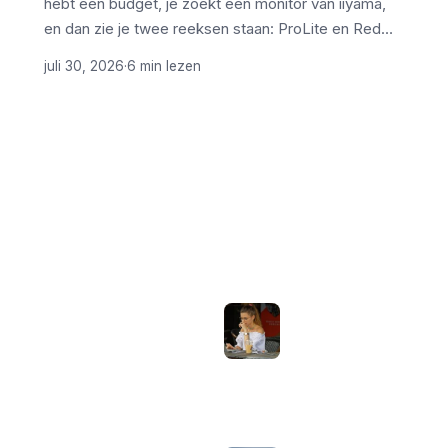
hebt een budget, je zoekt een monitor van iiyama,
en dan zie je twee reeksen staan: ProLite en Red…
juli 30, 2026
·
6 min lezen
ONDERWERPEN
NIEUWSTE ARTIKELEN
Laptopscherm
Artikelen
aanpassen voor
gebruik buiten in
Computer & Elektronica
de zomer:
helderheid,
Tools & Apps
reflectie en kleur
Tech & Tips
goed instellen
augustus 2, 2026
Neppe AirPods
herkennen: zo