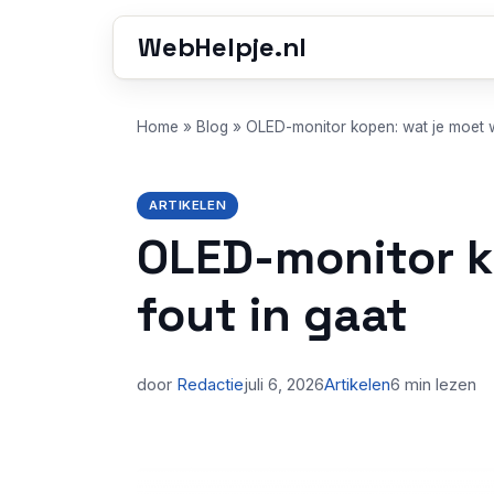
WebHelpje.nl
Home
»
Blog
»
OLED-monitor kopen: wat je moet w
ARTIKELEN
OLED-monitor k
fout in gaat
door
Redactie
juli 6, 2026
Artikelen
6 min lezen