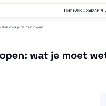
Home
Blog
Computer & E
eten voor je de fout in gaat
open: wat je moet wet