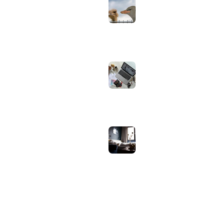
controleer je via
Apple zelf of je
oordopjes echt zijn
augustus 1, 2026
Iiyama ProLite
versus Red Eagle:
welke reeks past
bij welk gebruik en
wat zijn de echte
verschillen?
juli 30, 2026
Samsung speaker
gebruiken op
hotel-wifi: waarom
het vaak mislukt en
hoe je het oplost
juli 27, 2026
OVER WEBHELPJE.NL
Vind hier alle tips en nieuws voor je website.