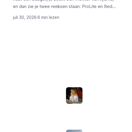
en dan zie je twee reeksen staan: ProLite en Red…
juli 30, 2026
·
6 min lezen
ONDERWERPEN
NIEUWSTE ARTIKELEN
Laptopscherm
Artikelen
aanpassen voor
gebruik buiten in
Computer & Elektronica
de zomer:
helderheid,
Tools & Apps
reflectie en kleur
Tech & Tips
goed instellen
augustus 2, 2026
Neppe AirPods
herkennen: zo