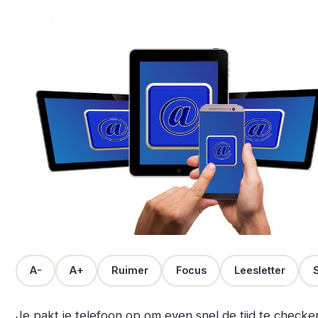
A-
A+
Ruimer
Focus
Leesletter
S
Je pakt je telefoon op om even snel de tijd te checke