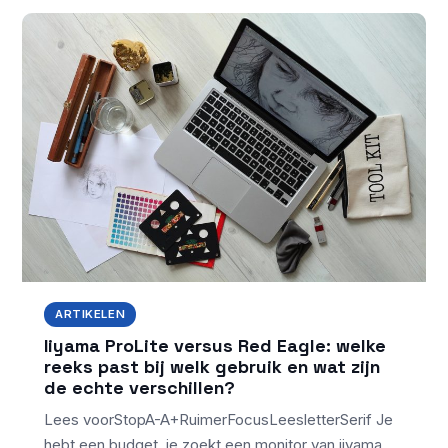
ARTIKELEN
Iiyama ProLite versus Red Eagle: welke
reeks past bij welk gebruik en wat zijn
de echte verschillen?
Lees voorStopA-A+RuimerFocusLeesletterSerif Je
hebt een budget, je zoekt een monitor van iiyama,