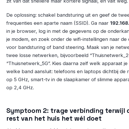
zit van dat snellere maar kortere signaal, en valt weg.
De oplossing: schakel bandsturing uit en geef de twe
frequenties een aparte naam (SSID). Ga naar
192.168.
in je browser, log in met de gegevens op de onderka
je modem, en zoek onder de wifi-instellingen naar de 
voor bandsturing of band steering. Maak van je netw
twee losse netwerken, bijvoorbeeld “Thuisnetwerk_
“Thuisnetwerk_5G”. Kies daarna zelf welk apparaat je
welke band aansluit: telefoons en laptops dichtbij de 
op 5 GHz, smart-tv in de slaapkamer of slimme appara
op 2,4 GHz.
Symptoom 2: trage verbinding terwijl 
rest van het huis het wél doet