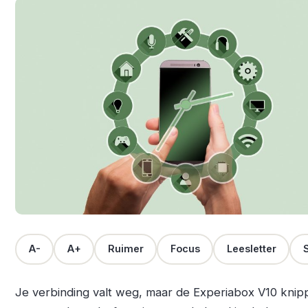
A-
A+
Ruimer
Focus
Leesletter
S
Je verbinding valt weg, maar de Experiabox V10 knip