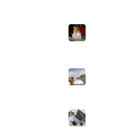
ONDERWERPEN
NIEUWSTE ARTIKELEN
Laptopscherm
Artikelen
aanpassen voor
gebruik buiten in
Computer & Elektronica
de zomer:
helderheid,
Tools & Apps
reflectie en kleur
Tech & Tips
goed instellen
augustus 2, 2026
Neppe AirPods
herkennen: zo
controleer je via
Apple zelf of je
oordopjes echt zijn
augustus 1, 2026
Iiyama ProLite
versus Red Eagle:
welke reeks past
bij welk gebruik en
wat zijn de echte
verschillen?
juli 30, 2026