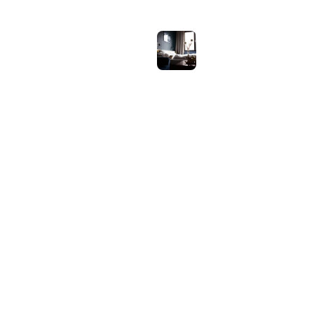
Samsung speaker
gebruiken op
hotel-wifi: waarom
het vaak mislukt en
hoe je het oplost
juli 27, 2026
OVER WEBHELPJE.NL
Vind hier alle tips en nieuws voor je website.
Home
Blog
Privacybeleid
Contact
Over Ons
Sitemap
© 2026 WebHelpje.nl. Alle rechten voorbehouden.