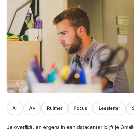
A-
A+
Ruimer
Focus
Leesletter
S
Je overlijdt, en ergens in een datacenter blijft je Gmai