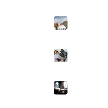
augustus 2, 2026
Neppe AirPods
herkennen: zo
controleer je via
Apple zelf of je
oordopjes echt zijn
augustus 1, 2026
Iiyama ProLite
versus Red Eagle:
welke reeks past
bij welk gebruik en
wat zijn de echte
verschillen?
juli 30, 2026
Samsung speaker
gebruiken op
hotel-wifi: waarom
het vaak mislukt en
hoe je het oplost
juli 27, 2026