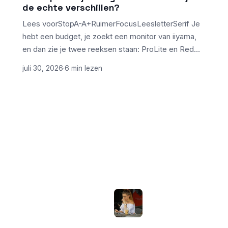
de echte verschillen?
Lees voorStopA-A+RuimerFocusLeesletterSerif Je
hebt een budget, je zoekt een monitor van iiyama,
en dan zie je twee reeksen staan: ProLite en Red…
juli 30, 2026
·
6 min lezen
ONDERWERPEN
NIEUWSTE ARTIKELEN
Laptopscherm
Artikelen
aanpassen voor
gebruik buiten in
Computer & Elektronica
de zomer:
helderheid,
Tools & Apps
reflectie en kleur
Tech & Tips
goed instellen