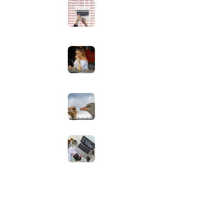
 Apps
website: zo los je dit stap voor
stap op
augustus 9, 2026
Laptopscherm aanpassen voor
gebruik buiten in de zomer:
helderheid, reflectie en kleur
goed instellen
augustus 2, 2026
Neppe AirPods herkennen: zo
controleer je via Apple zelf of je
oordopjes echt zijn
augustus 1, 2026
Iiyama ProLite versus Red Eagle:
welke reeks past bij welk gebruik
en wat zijn de echte verschillen?
juli 30, 2026
ap