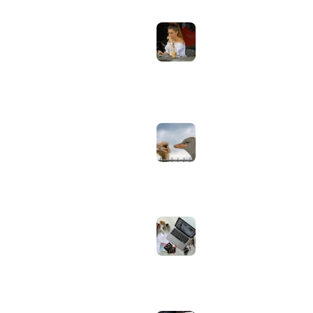
aanpassen voor
gebruik buiten in
Computer & Elektronica
de zomer:
helderheid,
Tools & Apps
reflectie en kleur
Tech & Tips
goed instellen
augustus 2, 2026
Neppe AirPods
herkennen: zo
controleer je via
Apple zelf of je
oordopjes echt zijn
augustus 1, 2026
Iiyama ProLite
versus Red Eagle:
welke reeks past
bij welk gebruik en
wat zijn de echte
verschillen?
juli 30, 2026
Samsung speaker
gebruiken op