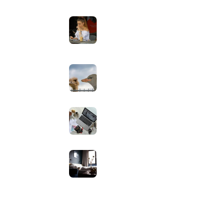
Laptopscherm aanpassen voor
 Apps
gebruik buiten in de zomer:
helderheid, reflectie en kleur
goed instellen
augustus 2, 2026
Neppe AirPods herkennen: zo
controleer je via Apple zelf of je
oordopjes echt zijn
augustus 1, 2026
Iiyama ProLite versus Red Eagle:
welke reeks past bij welk gebruik
en wat zijn de echte verschillen?
juli 30, 2026
Samsung speaker gebruiken op
hotel-wifi: waarom het vaak
mislukt en hoe je het oplost
juli 27, 2026