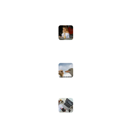
ONDERWERPEN
NIEUWSTE ARTIKELEN
Laptopscherm
Artikelen
aanpassen voor
gebruik buiten in
Computer & Elektronica
de zomer:
helderheid,
Tools & Apps
reflectie en kleur
Tech & Tips
goed instellen
augustus 2, 2026
Neppe AirPods
herkennen: zo
controleer je via
Apple zelf of je
oordopjes echt zijn
augustus 1, 2026
Iiyama ProLite
versus Red Eagle:
welke reeks past
bij welk gebruik en
wat zijn de echte
verschillen?