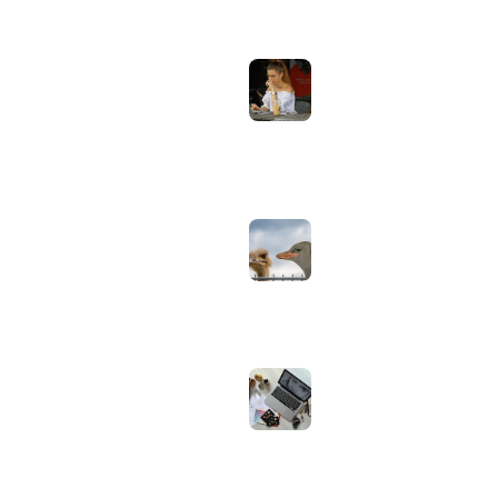
Laptopscherm
Artikelen
aanpassen voor
gebruik buiten in
Computer & Elektronica
de zomer:
helderheid,
Tools & Apps
reflectie en kleur
Tech & Tips
goed instellen
augustus 2, 2026
Neppe AirPods
herkennen: zo
controleer je via
Apple zelf of je
oordopjes echt zijn
augustus 1, 2026
Iiyama ProLite
versus Red Eagle:
welke reeks past
bij welk gebruik en
wat zijn de echte
verschillen?
juli 30, 2026
Samsung speaker