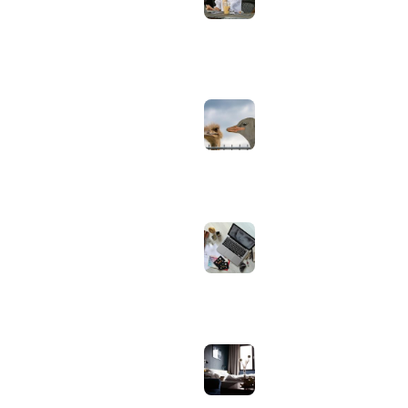
helderheid,
Tools & Apps
reflectie en kleur
Tech & Tips
goed instellen
augustus 2, 2026
Neppe AirPods
herkennen: zo
controleer je via
Apple zelf of je
oordopjes echt zijn
augustus 1, 2026
Iiyama ProLite
versus Red Eagle:
welke reeks past
bij welk gebruik en
wat zijn de echte
verschillen?
juli 30, 2026
Samsung speaker
gebruiken op
hotel-wifi: waarom
het vaak mislukt en
hoe je het oplost