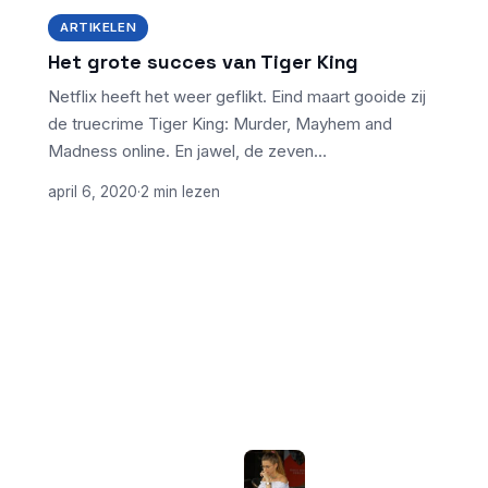
ARTIKELEN
Het grote succes van Tiger King
Netflix heeft het weer geflikt. Eind maart gooide zij
de truecrime Tiger King: Murder, Mayhem and
Madness online. En jawel, de zeven…
april 6, 2020
·
2 min lezen
ONDERWERPEN
NIEUWSTE ARTIKELEN
Laptopscherm
Artikelen
aanpassen voor
gebruik buiten in
Computer & Elektronica
de zomer: