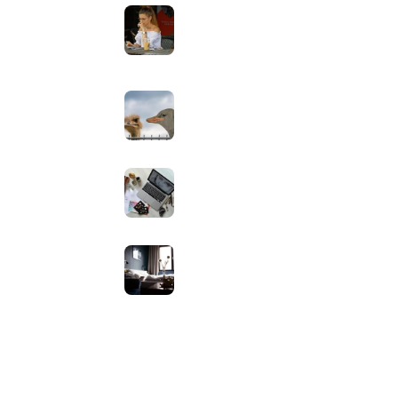
 Apps
gebruik buiten in de zomer:
helderheid, reflectie en kleur
goed instellen
augustus 2, 2026
Neppe AirPods herkennen: zo
controleer je via Apple zelf of je
oordopjes echt zijn
augustus 1, 2026
Iiyama ProLite versus Red Eagle:
welke reeks past bij welk gebruik
en wat zijn de echte verschillen?
juli 30, 2026
Samsung speaker gebruiken op
hotel-wifi: waarom het vaak
mislukt en hoe je het oplost
juli 27, 2026
ap