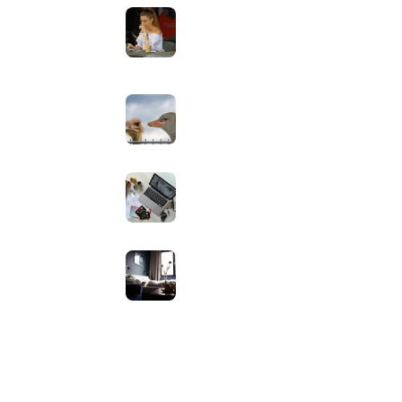
 Apps
gebruik buiten in de zomer:
helderheid, reflectie en kleur
goed instellen
augustus 2, 2026
Neppe AirPods herkennen: zo
controleer je via Apple zelf of je
oordopjes echt zijn
augustus 1, 2026
Iiyama ProLite versus Red Eagle:
welke reeks past bij welk gebruik
en wat zijn de echte verschillen?
juli 30, 2026
Samsung speaker gebruiken op
hotel-wifi: waarom het vaak
mislukt en hoe je het oplost
juli 27, 2026
ap