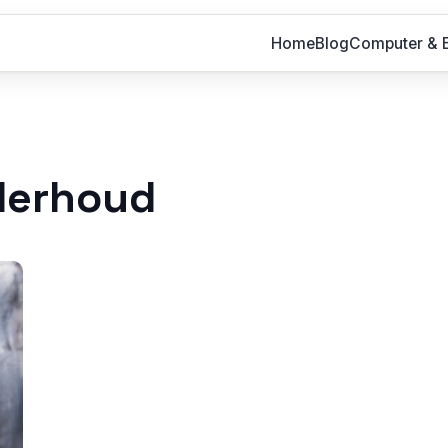
Home
Blog
Computer & E
derhoud