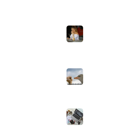
ONDERWERPEN
NIEUWSTE ARTIKELEN
Laptopscherm
Artikelen
aanpassen voor
gebruik buiten in
Computer & Elektronica
de zomer:
helderheid,
Tools & Apps
reflectie en kleur
Tech & Tips
goed instellen
augustus 2, 2026
Neppe AirPods
herkennen: zo
controleer je via
Apple zelf of je
oordopjes echt zijn
augustus 1, 2026
Iiyama ProLite
versus Red Eagle:
welke reeks past
bij welk gebruik en
wat zijn de echte
verschillen?