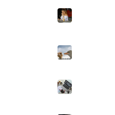
aanpassen voor
gebruik buiten in
Computer & Elektronica
de zomer:
helderheid,
Tools & Apps
reflectie en kleur
Tech & Tips
goed instellen
augustus 2, 2026
Neppe AirPods
herkennen: zo
controleer je via
Apple zelf of je
oordopjes echt zijn
augustus 1, 2026
Iiyama ProLite
versus Red Eagle:
welke reeks past
bij welk gebruik en
wat zijn de echte
verschillen?
juli 30, 2026
Samsung speaker
gebruiken op