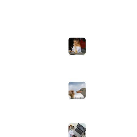
ONDERWERPEN
NIEUWSTE ARTIKELEN
Laptopscherm
Artikelen
aanpassen voor
gebruik buiten in
Computer & Elektronica
de zomer:
helderheid,
Tools & Apps
reflectie en kleur
Tech & Tips
goed instellen
augustus 2, 2026
Neppe AirPods
herkennen: zo
controleer je via
Apple zelf of je
oordopjes echt zijn
augustus 1, 2026
Iiyama ProLite
versus Red Eagle:
welke reeks past
bij welk gebruik en
wat zijn de echte