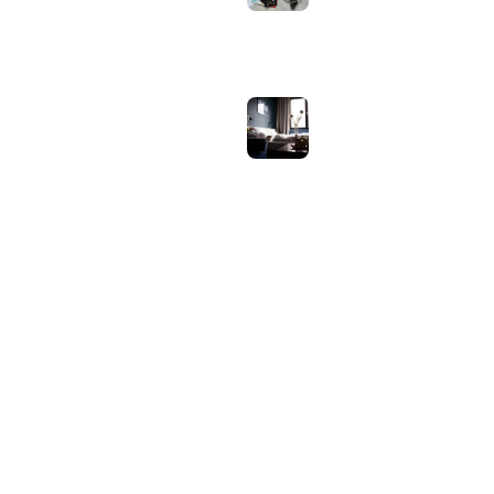
verschillen?
juli 30, 2026
Samsung speaker
gebruiken op
hotel-wifi: waarom
het vaak mislukt en
hoe je het oplost
juli 27, 2026
OVER WEBHELPJE.NL
Vind hier alle tips en nieuws voor je website.
Home
Blog
Privacybeleid
Contact
Over Ons
Sitemap
© 2026 WebHelpje.nl. Alle rechten voorbehouden.