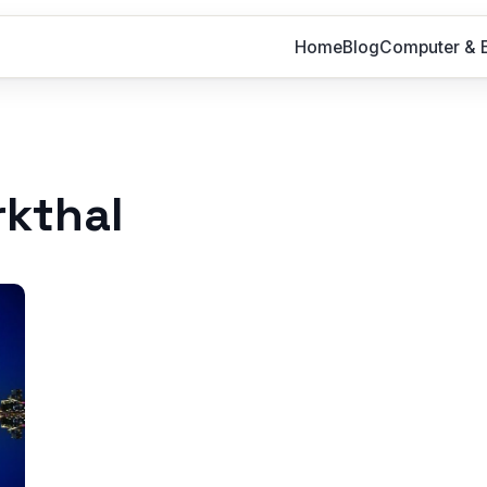
Home
Blog
Computer & E
kthal