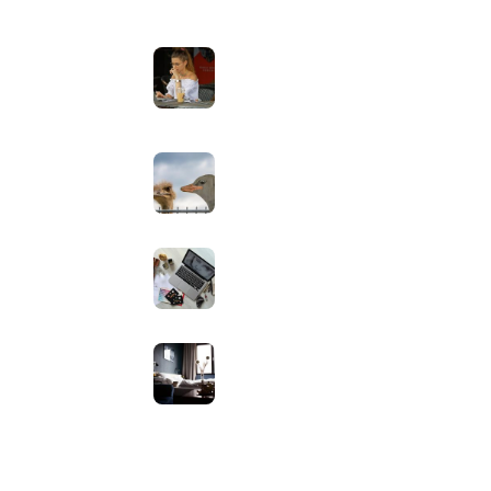
Laptopscherm aanpassen voor
 Apps
gebruik buiten in de zomer:
helderheid, reflectie en kleur
goed instellen
augustus 2, 2026
Neppe AirPods herkennen: zo
controleer je via Apple zelf of je
oordopjes echt zijn
augustus 1, 2026
Iiyama ProLite versus Red Eagle:
welke reeks past bij welk gebruik
en wat zijn de echte verschillen?
juli 30, 2026
Samsung speaker gebruiken op
hotel-wifi: waarom het vaak
mislukt en hoe je het oplost
juli 27, 2026