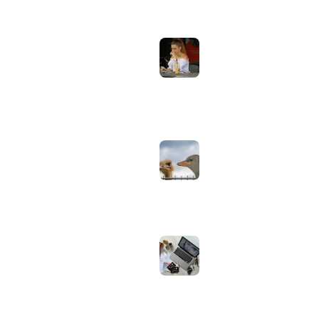
Laptopscherm
Artikelen
aanpassen voor
gebruik buiten in
Computer & Elektronica
de zomer:
helderheid,
Tools & Apps
reflectie en kleur
Tech & Tips
goed instellen
augustus 2, 2026
Neppe AirPods
herkennen: zo
controleer je via
Apple zelf of je
oordopjes echt zijn
augustus 1, 2026
Iiyama ProLite
versus Red Eagle:
welke reeks past
bij welk gebruik en
wat zijn de echte
verschillen?
juli 30, 2026
Samsung speaker