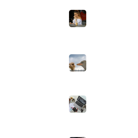
aanpassen voor
gebruik buiten in
Computer & Elektronica
de zomer:
helderheid,
Tools & Apps
reflectie en kleur
Tech & Tips
goed instellen
augustus 2, 2026
Neppe AirPods
herkennen: zo
controleer je via
Apple zelf of je
oordopjes echt zijn
augustus 1, 2026
Iiyama ProLite
versus Red Eagle:
welke reeks past
bij welk gebruik en
wat zijn de echte
verschillen?
juli 30, 2026
Samsung speaker
gebruiken op