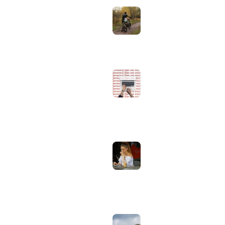
geeft de meest
betrouwbare
Computer & Elektronica
voorspelling in het
najaar?
Tools & Apps
augustus 10, 2026
Tech & Tips
Norton 360
blokkeert een app
of website: zo los
je dit stap voor
stap op
augustus 9, 2026
Laptopscherm
aanpassen voor
gebruik buiten in
de zomer:
helderheid,
reflectie en kleur
goed instellen
augustus 2, 2026
Neppe AirPods
herkennen: zo
controleer je via