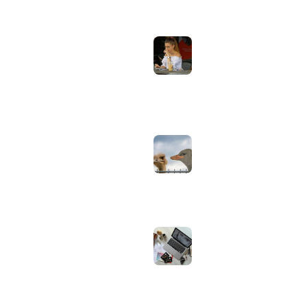
Laptopscherm
Artikelen
aanpassen voor
gebruik buiten in
Computer & Elektronica
de zomer:
helderheid,
Tools & Apps
reflectie en kleur
Tech & Tips
goed instellen
augustus 2, 2026
Neppe AirPods
herkennen: zo
controleer je via
Apple zelf of je
oordopjes echt zijn
augustus 1, 2026
Iiyama ProLite
versus Red Eagle:
welke reeks past
bij welk gebruik en
wat zijn de echte
verschillen?
juli 30, 2026
Samsung speaker