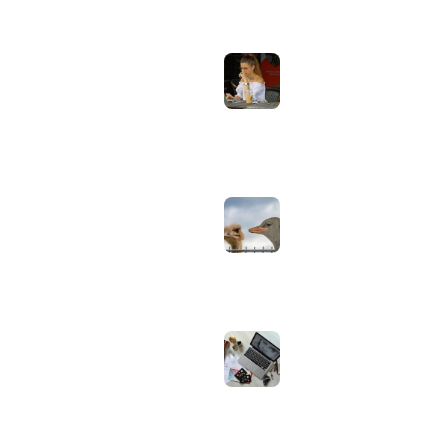
Laptopscherm
Artikelen
aanpassen voor
gebruik buiten in
Computer & Elektronica
de zomer:
helderheid,
Tools & Apps
reflectie en kleur
Tech & Tips
goed instellen
augustus 2, 2026
Neppe AirPods
herkennen: zo
controleer je via
Apple zelf of je
oordopjes echt zijn
augustus 1, 2026
Iiyama ProLite
versus Red Eagle:
welke reeks past
bij welk gebruik en
wat zijn de echte
verschillen?
juli 30, 2026
Samsung speaker