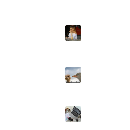
ONDERWERPEN
NIEUWSTE ARTIKELEN
Laptopscherm
Artikelen
aanpassen voor
gebruik buiten in
Computer & Elektronica
de zomer:
helderheid,
Tools & Apps
reflectie en kleur
Tech & Tips
goed instellen
augustus 2, 2026
Neppe AirPods
herkennen: zo
controleer je via
Apple zelf of je
oordopjes echt zijn
augustus 1, 2026
Iiyama ProLite
versus Red Eagle:
welke reeks past
bij welk gebruik en
wat zijn de echte
verschillen?