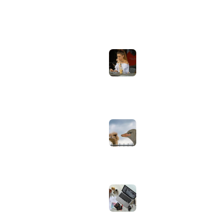
ONDERWERPEN
NIEUWSTE ARTIKELEN
Laptopscherm
Artikelen
aanpassen voor
gebruik buiten in
Computer & Elektronica
de zomer:
helderheid,
Tools & Apps
reflectie en kleur
Tech & Tips
goed instellen
augustus 2, 2026
Neppe AirPods
herkennen: zo
controleer je via
Apple zelf of je
oordopjes echt zijn
augustus 1, 2026
Iiyama ProLite
versus Red Eagle:
welke reeks past
bij welk gebruik en
wat zijn de echte
verschillen?