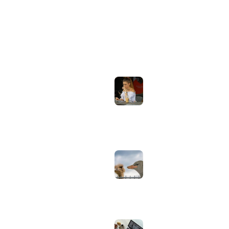
ONDERWERPEN
NIEUWSTE ARTIKELEN
Laptopscherm
Artikelen
aanpassen voor
gebruik buiten in
Computer & Elektronica
de zomer:
helderheid,
Tools & Apps
reflectie en kleur
Tech & Tips
goed instellen
augustus 2, 2026
Neppe AirPods
herkennen: zo
controleer je via
Apple zelf of je
oordopjes echt zijn
augustus 1, 2026
Iiyama ProLite
versus Red Eagle:
welke reeks past