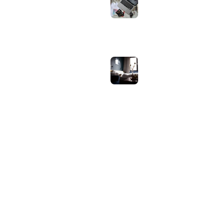
bij welk gebruik en
wat zijn de echte
verschillen?
juli 30, 2026
Samsung speaker
gebruiken op
hotel-wifi: waarom
het vaak mislukt en
hoe je het oplost
juli 27, 2026
OVER WEBHELPJE.NL
Vind hier alle tips en nieuws voor je website.
Home
Blog
Privacybeleid
Contact
Over Ons
Sitemap
© 2026 WebHelpje.nl. Alle rechten voorbehouden.